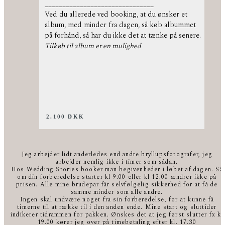
_______________________________
Ved du allerede ved booking, at du ønsker et
album, med minder fra dagen, så køb albummet
på forhånd, så har du ikke det at tænke på senere.
Tilkøb til album er en mulighed
2.100 DKK
Jeg arbejder lidt anderledes end andre bryllupsfotografer, jeg
arbejder nemlig ikke i timer som sådan.
Hos Wedding Stories booker man begivenheder i løbet af dagen. Så
om din forberedelse starter kl 9.00 eller kl 12.00 ændrer ikke på
prisen. Alle mine brudepar får selvfølgelig sikkerhed for at få de
samme minder som alle andre.
Ingen skal undvære noget fra sin forberedelse, for at kunne få
timerne til at række til i den anden ende. Mine start og sluttider
indikerer tidrammen for pakken. Ønskes det at jeg først slutter fx kl
19.00 kører jeg over på timebetaling efter kl. 17.30