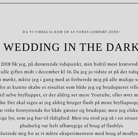
DA VI VIRKELIG KOM UD AF VORES COMFORT ZONE!
WEDDING IN THE DAR
 2018 fik jeg, på daværende tidspunkt, min hidtil mest krævend
lle giftes midt i december kl 16. Da jeg jo vidste at på det tids
t mørkt, måtte jeg i gang med at forberede mig på alle mulige 
or at kunne skabe et resultat som både jeg og brudeparret ville
til selve brylluppet, er der aldrig set mere Youtube, eller øvet 
r. Det skal siges at jeg aldrig bruger flash på mine bryllupsopg
an virke forstyrrende for både gæster og brudepar, men jeg elsk
ige lys, som jeg har til rådighed. Men nu stod jeg så i en situat
pludselig var helt afhængige af brug af flashlys.
sluttede mig for at vi måtte eksperimentere med brug af modlys