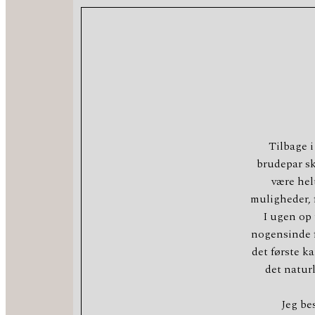
Tilbage i
brudepar sku
være hel
muligheder, f
I ugen op 
nogensinde fø
det første k
det naturl
Jeg be