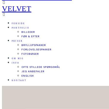
VELVET
FORSIDE
PORTFOLIO
BILLEDER
FØR & EFTER
PRISER
BRYLLUPSPAKKER
FORLOVELSESPAKKER
FOTOBØGER
OM MIG
INFO
OFTE STILLEDE SPØRGSMÅL
JEG ANBEFALER
ENGLISH
KONTAKT