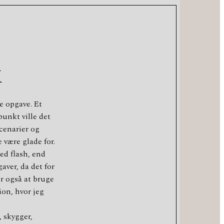
K
e opgave. Et
punkt ville det
scenarier og
 være glade for.
med flash, end
aver, da det for
er også at bruge
ion, hvor jeg
, skygger,